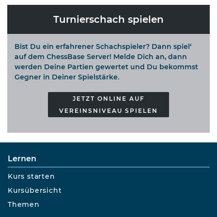
Turnierschach spielen
Bist Du ein erfahrener Schachspieler? Dann spiel‘
auf dem ChessBase Server! Melde Dich an, dann
werden Deine Partien gewertet und Du bekommst
Gegner in Deiner Spielstärke.
JETZT ONLINE AUF
VEREINSNIVEAU SPIELEN
Lernen
Kurs starten
Kursübersicht
Themen