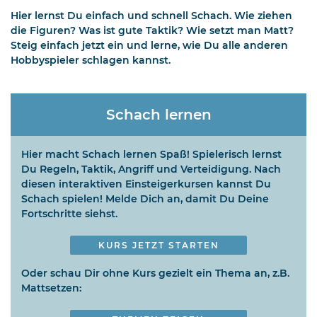
Hier lernst Du einfach und schnell Schach. Wie ziehen
die Figuren? Was ist gute Taktik? Wie setzt man Matt?
Steig einfach jetzt ein und lerne, wie Du alle anderen
Hobbyspieler schlagen kannst.
Schach lernen
Hier macht Schach lernen Spaß! Spielerisch lernst
Du Regeln, Taktik, Angriff und Verteidigung. Nach
diesen interaktiven Einsteigerkursen kannst Du
Schach spielen! Melde Dich an, damit Du Deine
Fortschritte siehst.
KURS JETZT STARTEN
Oder schau Dir ohne Kurs gezielt ein Thema an, z.B.
Mattsetzen: